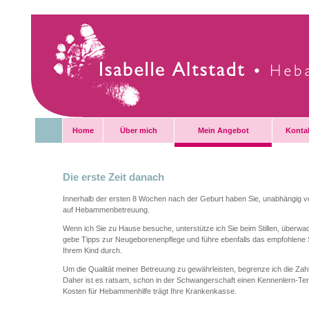
Home
Über mich
Mein Angebot
Konta
Die erste Zeit danach
Innerhalb der ersten 8 Wochen nach der Geburt haben Sie, unabhängig 
auf Hebammenbetreuung.
Wenn ich Sie zu Hause besuche, unterstütze ich Sie beim Stillen, überwa
gebe Tipps zur Neugeborenenpflege und führe ebenfalls das empfohlene 
Ihrem Kind durch.
Um die Qualität meiner Betreuung zu gewährleisten, begrenze ich die Za
Daher ist es ratsam, schon in der Schwangerschaft einen Kennenlern-Ter
Kosten für Hebammenhilfe trägt Ihre Krankenkasse.