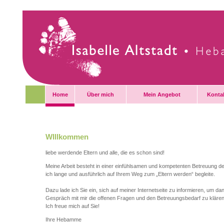
Home
Über mich
Mein Angebot
Konta
WIllkommen
liebe werdende Eltern und alle, die es schon sind!
Meine Arbeit besteht in einer einfühlsamen und kompetenten Betreuung de
ich lange und ausführlich auf Ihrem Weg zum „Eltern werden“ begleite.
Dazu lade ich Sie ein, sich auf meiner Internetseite zu informieren, um da
Gespräch mit mir die offenen Fragen und den Betreuungsbedarf zu klären
Ich freue mich auf Sie!
Ihre Hebamme